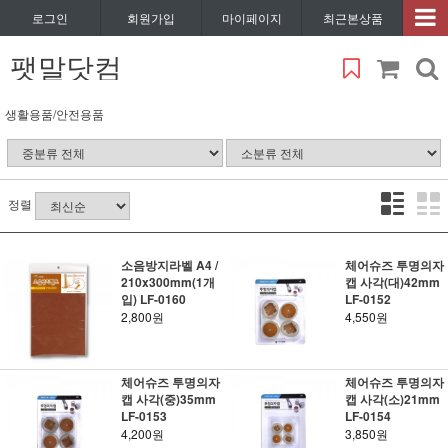
로그인
회원가입
마이페이지
최근본상품
팻말닷컴
생활용품/안전용품
정렬
소음방지라벨 A4 /
체어슈즈 투명의자
210x300mm(1개
캡 사각(대)42mm
입) LF-0160
LF-0152
2,800원
4,550원
체어슈즈 투명의자
체어슈즈 투명의자
캡 사각(중)35mm
캡 사각(소)21mm
LF-0153
LF-0154
4,200원
3,850원