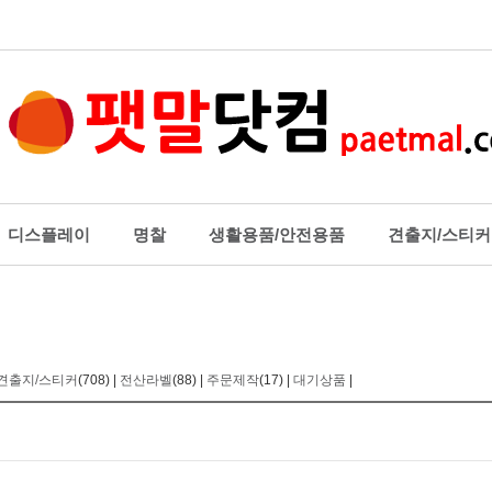
디스플레이
명찰
생활용품/안전용품
견출지/스티커
스플레이
명찰
생활용품/
로그꽂이_테이블형
명찰목걸이줄
행거/흡착판
로그꽂이_부착형
주차카드케이스
생활보호용
견출지/스티커
(708) |
전산라벨
(88) |
주문제작
(17) |
대기상품
|
형 스탠드
PVC목걸이명찰(대/세미나
소음방지용
꽂이
용)
열쇠고리
릴상자
아크릴명찰_집게옷핀형
제본테이프
터메모보드
PVC목걸이명찰(중/행사용)
기타생활용