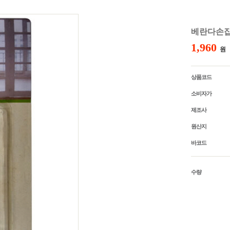
사원증케이스
비말차단 칸
명찰집게
PVC집게명찰(중/행사용)
베란다손잡이
아크릴명찰_소형/이름표형
1,960
원
주문명찰
상품코드
소비자가
제조사
원산지
바코드
수량