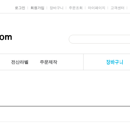
로그인
회원가입
장바구니
주문조회
마이페이지
고객센터
전산라벨
주문제작
안전용품
견출지/스티커
전산라벨
일반견출지
주소용라벨
품
디자인스티커
물류관리용라벨
품
하트스티커
분류표기용라벨
장식스티커
바코드라벨
별스티커
파일인덱스라벨
품
견출지2000(대용량)
미디어라벨