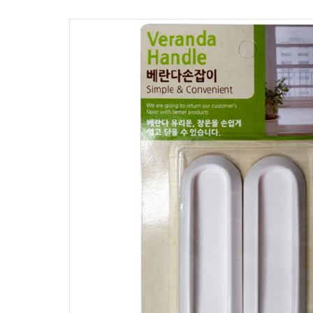
축광표지판
Y자꽂이_테이블꽂이
돌출표지판
L자꽂이
테이블표지판
안내보드/액자
걸이형표지판
파티션꽂이
차량용표지판
운전자연락처
호실판
문자판/숫자판
스티커표지판
걸이용줄
주문제작
표지판주문제작
아크릴상자
시트지커팅