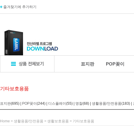
즐겨찾기에 추가하기
표지판
POP꽂이
표지판
POP꽂이
디
기타보호용품
엣지사인
POP꽂이_단면
카탈
아크릴표지판
POP꽂이_양면
카탈
표지판
(695) |
POP꽂이
(244) |
디스플레이
(55) |
명찰
(68) |
생활용품/안전용품
(183) |
알루미늄표지판
POP꽂이_부착형
A자
포멕스표지판
POP카드
명함
에폭시표지판
POP집게
아크
Home
>
생활용품/안전용품
>
생활보호용품
>
기타보호용품
픽토사인
T자꽂이_테이블꽂이
모니