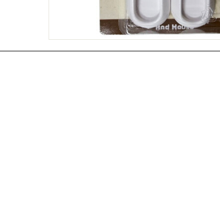
명찰주문제작
실사출력
표찰주문제작
부자재주문
진열대세트주문