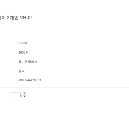
막이
칼라분류용스티커
투명라벨
보호필름견출지2000(대용
크라프트라벨
량)
칼라/형광라벨
 2개입 VH-01
|
|
|
|
|
|
보호필름견출지
숫자/문자스티커
원형스티커
VH-01
2800원
유니온플러스
중국
8809044420933