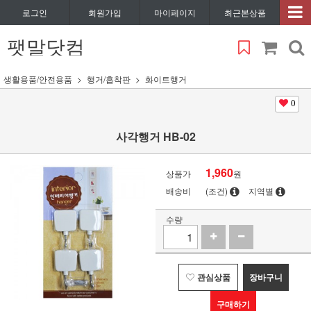
로그인
회원가입
마이페이지
최근본상품
팻말닷컴
생활용품/안전용품
행거/흡착판
화이트행거
0
사각행거 HB-02
1,960
상품가
원
배송비
(조건)
지역별
수량
관심상품
장바구니
구매하기