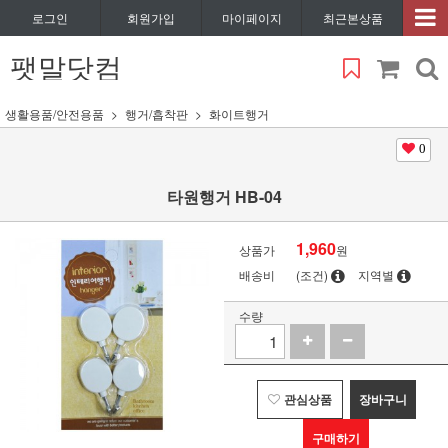
로그인
회원가입
마이페이지
최근본상품
팻말닷컴
생활용품/안전용품
행거/흡착판
화이트행거
0
타원행거 HB-04
1,960
상품가
원
배송비
(조건)
지역별
수량
관심상품
장바구니
구매하기