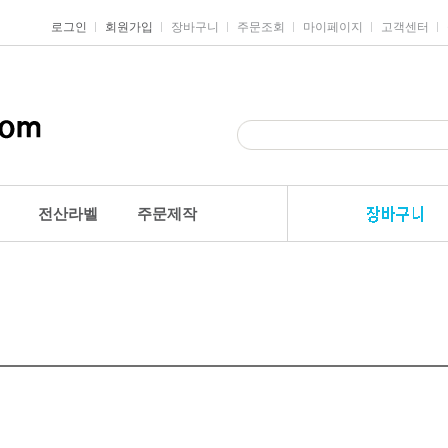
로그인
회원가입
장바구니
주문조회
마이페이지
고객센터
전산라벨
주문제작
안전용품
견출지/스티커
전산라벨
일반견출지
주소용라벨
품
디자인스티커
물류관리용라벨
품
하트스티커
분류표기용라벨
장식스티커
바코드라벨
별스티커
파일인덱스라벨
품
견출지2000(대용량)
미디어라벨