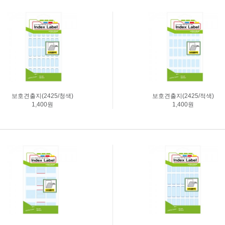
막이
칼라분류용스티커
투명라벨
보호필름견출지2000(대용
크라프트라벨
량)
칼라/형광라벨
|
|
|
|
|
|
보호필름견출지
숫자/문자스티커
원형스티커
보호견출지(2425/청색)
보호견출지(2425/적색)
1,400원
1,400원