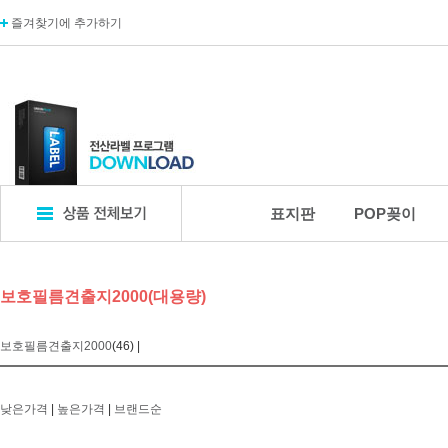
즐겨찾기에 추가하기
표지판
POP꽂이
표지판
POP꽂이
디
보호필름견출지2000(대용량)
엣지사인
POP꽂이_단면
카탈
아크릴표지판
POP꽂이_양면
카탈
보호필름견출지2000
(46) |
알루미늄표지판
POP꽂이_부착형
A자
포멕스표지판
POP카드
명함
에폭시표지판
POP집게
아크
낮은가격
|
높은가격
|
브랜드순
픽토사인
T자꽂이_테이블꽂이
모니