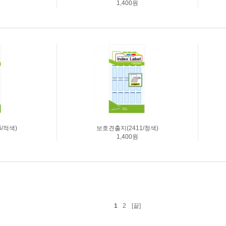
1,400원
/적색)
보호견출지(2411/청색)
1,400원
1
2
[끝]