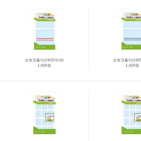
축광표지판
Y자꽂이_테이블꽂이
돌출표지판
L자꽂이
테이블표지판
안내보드/액자
걸이형표지판
파티션꽂이
차량용표지판
운전자연락처
호실판
문자판/숫자판
보호견출지(2405/적색)
보호견출지(2405
스티커표지판
1,400원
1,400원
걸이용줄
주문제작
표지판주문제작
아크릴상자
시트지커팅