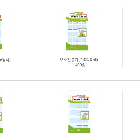
사원증케이스
비말차단 칸
명찰집게
PVC집게명찰(중/행사용)
아크릴명찰_소형/이름표형
주문명찰
/청색)
보호견출지(2400/적색)
1,400원