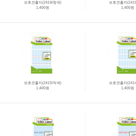
보호견출지(2419/청색)
보호견출지(2419
명찰주문제작
1,400원
1,400원
실사출력
표찰주문제작
부자재주문
진열대세트주문
보호견출지(2415/적색)
보호견출지(2414
1,400원
1,400원