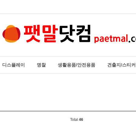
디스플레이
명찰
생활용품/안전용품
견출지/스티커
스플레이
명찰
생활용품/
로그꽂이_테이블형
명찰목걸이줄
행거/흡착판
로그꽂이_부착형
주차카드케이스
생활보호용
형 스탠드
PVC목걸이명찰(대/세미나
소음방지용
꽂이
용)
열쇠고리
Total
46
릴상자
아크릴명찰_집게옷핀형
제본테이프
터메모보드
PVC목걸이명찰(중/행사용)
기타생활용