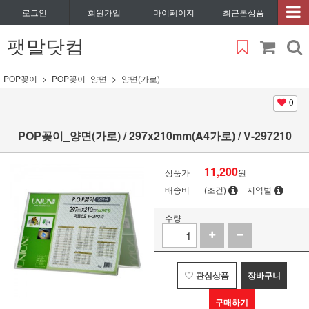
로그인
회원가입
마이페이지
최근본상품
팻말닷컴
POP꽂이
POP꽂이_양면
양면(가로)
0
POP꽂이_양면(가로) / 297x210mm(A4가로) / V-297210
11,200
상품가
원
배송비
(조건)
지역별
수량
관심상품
장바구니
구매하기