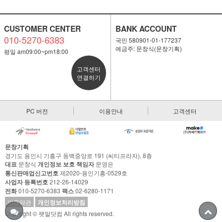
CUSTOMER CENTER
BANK ACCOUNT
010-5270-6383
국민 580901-01-177237
예금주: 문창식(문창기획)
평일 am09:00~pm18:00
고객센터
연결하기
PC 버전
이용안내
고객센터
문창기획
경기도 용인시 기흥구 동백중앙로 191 (씨티프라자), 8층
대표
문창식
개인정보 보호 책임자
문영은
통신판매업신고번호
제2020-용인기흥-0529호
사업자 등록번호
212-26-14029
전화
010-5270-6383
팩스
02-6280-1171
이용약관
개인정보처리방침
Copyright © 팻말닷컴 All rights reserved.