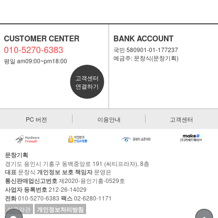
CUSTOMER CENTER
BANK ACCOUNT
010-5270-6383
국민 580901-01-177237
예금주: 문창식(문창기획)
평일 am09:00~pm18:00
고객센터
연결하기
PC 버전
이용안내
고객센터
문창기획
경기도 용인시 기흥구 동백중앙로 191 (씨티프라자), 8층
대표
문창식
개인정보 보호 책임자
문영은
통신판매업신고번호
제2020-용인기흥-0529호
사업자 등록번호
212-26-14029
전화
010-5270-6383
팩스
02-6280-1171
이용약관
개인정보처리방침