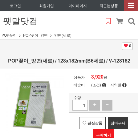
로그인
회원가입
마이페이지
최근본상품
팻말닷컴
POP꽂이
POP꽂이_양면
양면(세로)
0
POP꽂이_양면(세로) / 128x182mm(B6세로) / V-128182
3,920
상품가
원
배송비
(조건)
지역별
수량
관심상품
장바구니
구매하기