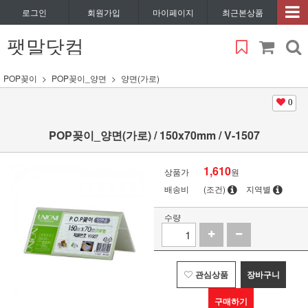
로그인
회원가입
마이페이지
최근본상품
팻말닷컴
POP꽂이
POP꽂이_양면
양면(가로)
0
POP꽂이_양면(가로) / 150x70mm / V-1507
1,610
상품가
원
배송비
(조건)
지역별
수량
관심상품
장바구니
구매하기