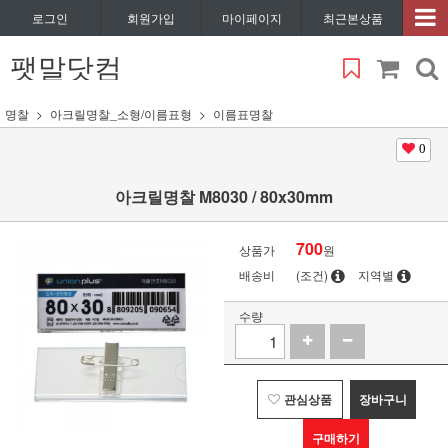
로그인
회원가입
마이페이지
최근본상품
팻말닷컴
명찰
아크릴명찰_소형/이름표형
이름표명찰
0
아크릴명찰 M8030 / 80x30mm
700
상품가
원
배송비
(조건)
지역별
수량
관심상품
장바구니
구매하기