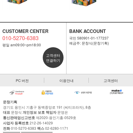
CUSTOMER CENTER
BANK ACCOUNT
010-5270-6383
국민 580901-01-177237
예금주: 문창식(문창기획)
평일 am09:00~pm18:00
고객센터
연결하기
PC 버전
이용안내
고객센터
문창기획
경기도 용인시 기흥구 동백중앙로 191 (씨티프라자), 8층
대표
문창식
개인정보 보호 책임자
문영은
통신판매업신고번호
제2020-용인기흥-0529호
사업자 등록번호
212-26-14029
전화
010-5270-6383
팩스
02-6280-1171