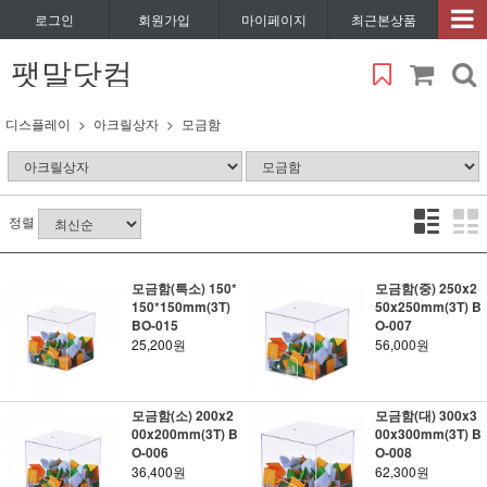
로그인
회원가입
마이페이지
최근본상품
팻말닷컴
디스플레이
아크릴상자
모금함
정렬
모금함(특소) 150*
모금함(중) 250x2
150*150mm(3T)
50x250mm(3T) B
BO-015
O-007
25,200원
56,000원
모금함(소) 200x2
모금함(대) 300x3
00x200mm(3T) B
00x300mm(3T) B
O-006
O-008
36,400원
62,300원